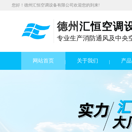
您好！德州汇恒空调设备有限公司欢迎您的到来!
德州
汇恒空调
专业生产消防通风及中央
网站首页
关于我们
产品