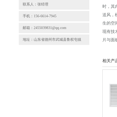
联系人：张经理
时，其
送风，
手机：156-6614-7945
生的空
邮箱：2455039831@qq.com
现有技
地址：山东省德州市武城县鲁权屯镇
片与面
相关产