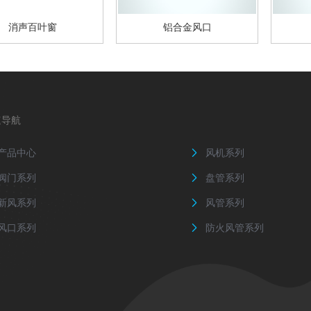
消声百叶窗
铝合金风口
速导航
产品中心
风机系列

阀门系列
盘管系列

新风系列
风管系列

风口系列
防火风管系列
