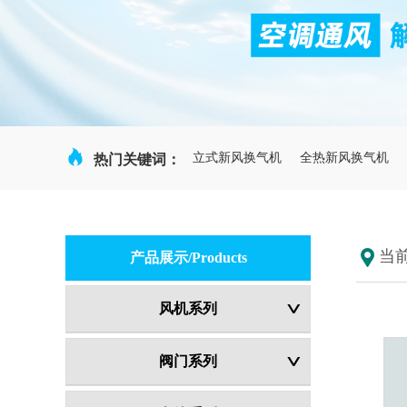

立式新风换气机
全热新风换气机
热门关键词：
当
产品展示/Products
风机系列
阀门系列