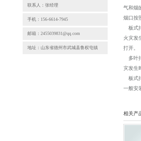
联系人：张经理
气和烟
烟口按
手机：156-6614-7945
板式排
邮箱：2455039831@qq.com
火灾发
地址：山东省德州市武城县鲁权屯镇
打开。
多叶排
灾发生
板式排
一般安
相关产