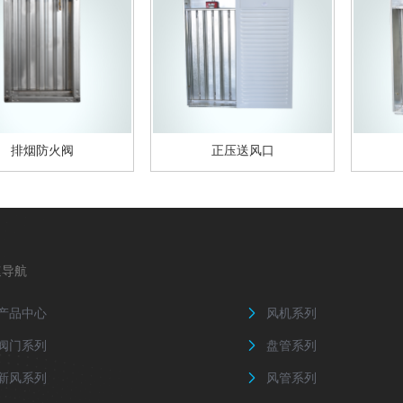
排烟防火阀
正压送风口
速导航
产品中心
风机系列

阀门系列
盘管系列

新风系列
风管系列
